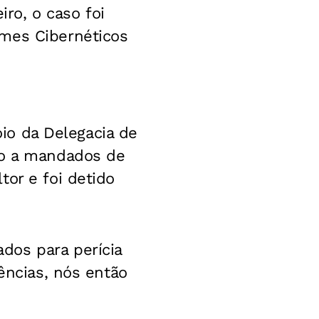
iro, o caso foi
imes Cibernéticos
oio da Delegacia de
to a mandados de
or e foi detido
dos para perícia
ências, nós então