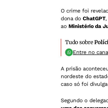
O crime foi revel
dona do
ChatGPT
,
ao
Ministério da Ju
Tudo sobre
Políc
Entre no can
A prisão aconteceu
nordeste do estad
caso só foi divulga
Segundo o delega