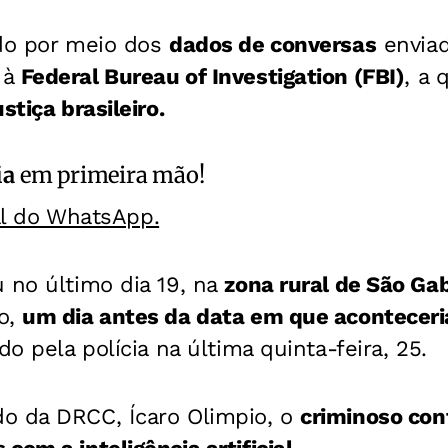
ado por meio dos
dados de conversas
enviad
 à
Federal Bureau of Investigation (FBI)
, a 
stiça brasileiro.
ia
em primeira mão!
al do WhatsApp.
 no último dia 19, na
zona rural de São Gab
o,
um dia antes da data em que aconteceri
do pela polícia na última quinta-feira, 25.
do da
DRCC,
Ícaro Olimpio, o
criminoso con