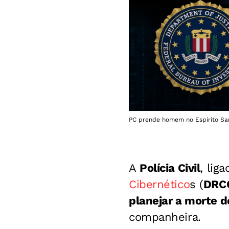
PC prende homem no Espirito Sant
A
Polícia Civil
, lig
Cibernético
s (
DRC
planejar a morte do
companheira.