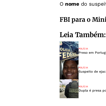
O
nome
do suspei
FBI para o Mini
Leia Também:
POLÍCIA
Preso em Portug
POLÍCIA
Suspeito de ejac
POLÍCIA
Dupla é presa po