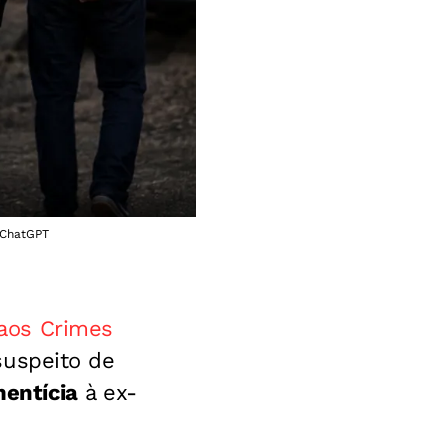
| ChatGPT
 aos Crimes
uspeito de
mentícia
à ex-