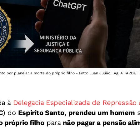
o por planejar a morte do próprio filho - Foto: Luan Julião | Ag. A TARDE 
ada à
Delegacia Especializada de Repressão
C
) do
Espirito Santo
,
prendeu um homem
s
 próprio filho
para
não pagar a pensão ali