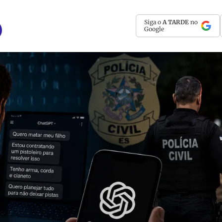
Siga o
A TARDE
no
Google