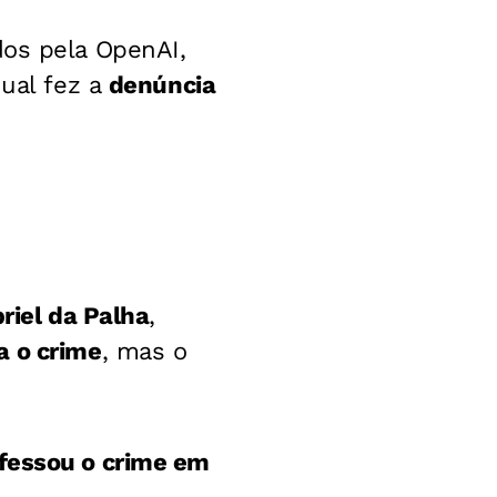
os pela OpenAI,
qual fez a
denúncia
riel da Palha
,
a o crime
, mas o
fessou o crime em