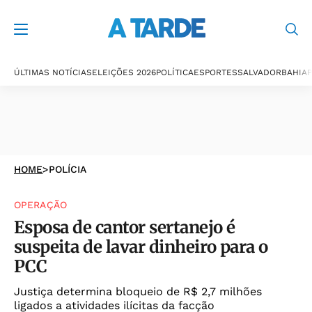
ÚLTIMAS NOTÍCIAS
ELEIÇÕES 2026
POLÍTICA
ESPORTES
SALVADOR
BAHIA
P
HOME
>
POLÍCIA
OPERAÇÃO
Esposa de cantor sertanejo é
suspeita de lavar dinheiro para o
PCC
Justiça determina bloqueio de R$ 2,7 milhões
ligados a atividades ilícitas da facção