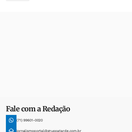
Fale com a Redação
(71) 99601-0020
jornalismoportal@grupoatarde.com.br