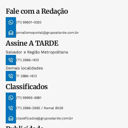
Fale com a Redação
(71) 99601-0020
jornalismoportal@grupoatarde.com.br
Assine
A TARDE
Salvador e Região Metropolitana
(71) 2886-1613
Demais localidades
71 2886-1613
Classificados
(71) 99965-8961
(71) 2886-2683 / Ramal 8526
classificados@grupoatarde.com.br