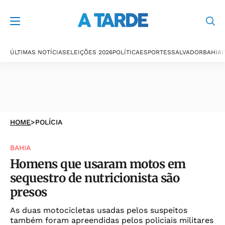
ÚLTIMAS NOTÍCIAS
ELEIÇÕES 2026
POLÍTICA
ESPORTES
SALVADOR
BAHIA
P
HOME
>
POLÍCIA
BAHIA
Homens que usaram motos em
sequestro de nutricionista são
presos
As duas motocicletas usadas pelos suspeitos
também foram apreendidas pelos policiais militares