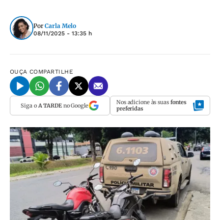
Por
Carla Melo
08/11/2025 - 13:35 h
OUÇA
COMPARTILHE
Nos adicione às suas
fontes
Siga o
A TARDE
no Google
preferidas