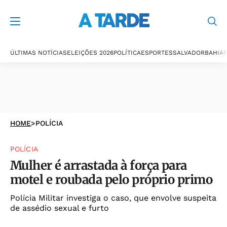
ÚLTIMAS NOTÍCIAS
ELEIÇÕES 2026
POLÍTICA
ESPORTES
SALVADOR
BAHIA
P
HOME
>
POLÍCIA
POLÍCIA
Mulher é arrastada à força para
motel e roubada pelo próprio primo
Polícia Militar investiga o caso, que envolve suspeita
de assédio sexual e furto