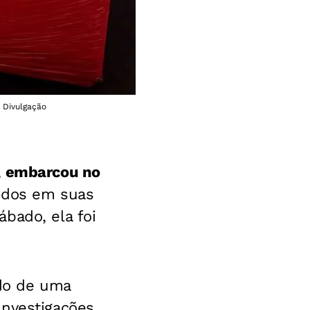
: Divulgação
,
embarcou no
dos em suas
bado, ela foi
ado de uma
Investigações