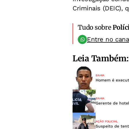
Criminais (DEIC), 
Tudo sobre
Políc
Entre no can
Leia Também:
BAHIA
Homem é executa
BAHIA
Gerente de hotel
AÇÃO POLICIAL
Suspeito de tent