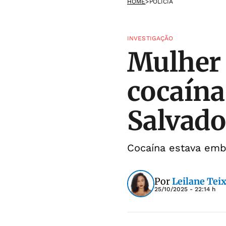
HOME
>
POLÍCIA
INVESTIGAÇÃO
Mulher 
cocaína
Salvado
Cocaína estava emb
Por
Leilane Teix
25/10/2025 - 22:14 h