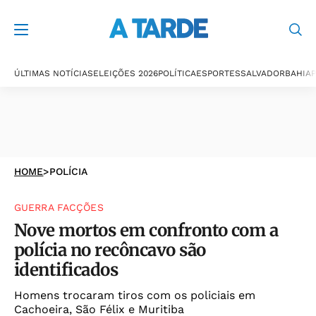
ÚLTIMAS NOTÍCIAS
ELEIÇÕES 2026
POLÍTICA
ESPORTES
SALVADOR
BAHIA
P
HOME
>
POLÍCIA
GUERRA FACÇÕES
Nove mortos em confronto com a
polícia no recôncavo são
identificados
Homens trocaram tiros com os policiais em
Cachoeira, São Félix e Muritiba