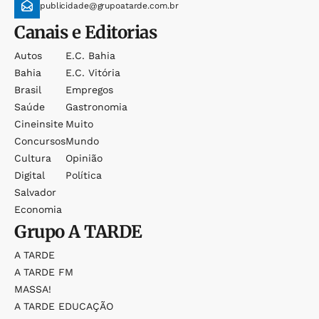
publicidade@grupoatarde.com.br
Canais e Editorias
Autos
E.c. Bahia
Bahia
E.c. Vitória
Brasil
Empregos
Saúde
Gastronomia
Cineinsite
Muito
Concursos
Mundo
Cultura
Opinião
Digital
Política
Salvador
Economia
Grupo
A TARDE
A TARDE
A TARDE FM
MASSA!
A TARDE EDUCAÇÃO