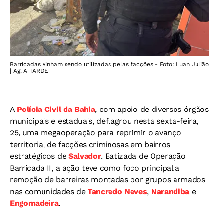
Barricadas vinham sendo utilizadas pelas facções - Foto: Luan Julião
| Ag. A TARDE
A
Polícia Civil da Bahia
, com apoio de diversos órgãos
municipais e estaduais, deflagrou nesta sexta-feira,
25, uma megaoperação para reprimir o avanço
territorial de facções criminosas em bairros
estratégicos de
Salvador
. Batizada de Operação
Barricada II, a ação teve como foco principal a
remoção de barreiras montadas por grupos armados
nas comunidades de
Tancredo Neves
,
Narandiba
e
Engomadeira
.