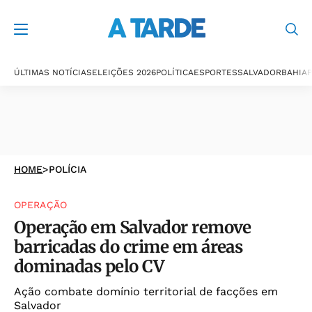
ÚLTIMAS NOTÍCIAS
ELEIÇÕES 2026
POLÍTICA
ESPORTES
SALVADOR
BAHIA
P
HOME
>
POLÍCIA
OPERAÇÃO
Operação em Salvador remove
barricadas do crime em áreas
dominadas pelo CV
Ação combate domínio territorial de facções em
Salvador