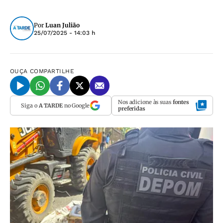
Por
Luan Julião
25/07/2025 - 14:03 h
OUÇA
COMPARTILHE
Nos adicione às suas
fontes
Siga o
A TARDE
no Google
preferidas