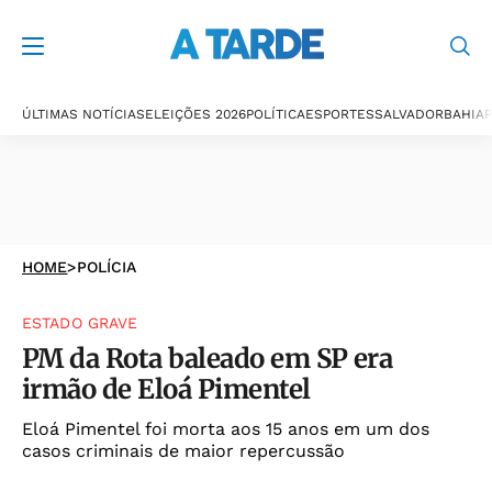
ÚLTIMAS NOTÍCIAS
ELEIÇÕES 2026
POLÍTICA
ESPORTES
SALVADOR
BAHIA
P
HOME
>
POLÍCIA
ESTADO GRAVE
PM da Rota baleado em SP era
irmão de Eloá Pimentel
Eloá Pimentel foi morta aos 15 anos em um dos
casos criminais de maior repercussão