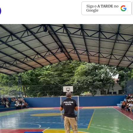
Siga o
A TARDE
no
Google