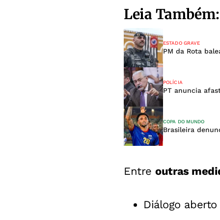
Leia Também:
ESTADO GRAVE
PM da Rota bale
POLÍCIA
PT anuncia afas
COPA DO MUNDO
Brasileira denun
Entre
outras medi
Diálogo aberto