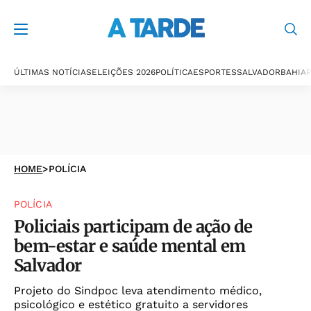
ÚLTIMAS NOTÍCIAS
ELEIÇÕES 2026
POLÍTICA
ESPORTES
SALVADOR
BAHIA
P
HOME
>
POLÍCIA
POLÍCIA
Policiais participam de ação de
bem-estar e saúde mental em
Salvador
Projeto do Sindpoc leva atendimento médico,
psicológico e estético gratuito a servidores