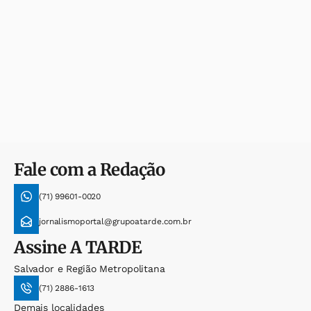
Fale com a Redação
(71) 99601-0020
jornalismoportal@grupoatarde.com.br
Assine
A TARDE
Salvador e Região Metropolitana
(71) 2886-1613
Demais localidades