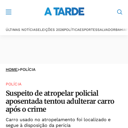
ÚLTIMAS NOTÍCIAS
ELEIÇÕES 2026
POLÍTICA
ESPORTES
SALVADOR
BAHIA
P
HOME
>
POLÍCIA
POLÍCIA
Suspeito de atropelar policial
aposentada tentou adulterar carro
após o crime
Carro usado no atropelamento foi localizado e
segue à disposição da perícia