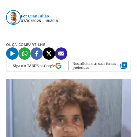
Por
Luan Julião
07/10/2025 - 18:39 h
OUÇA
COMPARTILHE
Nos adicione às suas
fontes
Siga o
A TARDE
no Google
preferidas