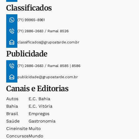
Classificados
(71) 99965-8961
(71) 2886-2683 / Ramal 8526
classificados@grupoatarde.com.br
Publicidade
(71) 2886-2683 / Ramal 8585 | 8586
publicidade@grupoatarde.com.br
Canais e Editorias
Autos
E.c. Bahia
Bahia
E.c. Vitória
Brasil
Empregos
Saúde
Gastronomia
Cineinsite
Muito
Concursos
Mundo