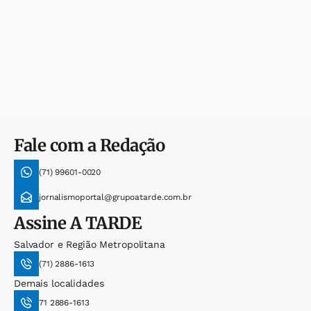
Fale com a Redação
(71) 99601-0020
jornalismoportal@grupoatarde.com.br
Assine
A TARDE
Salvador e Região Metropolitana
(71) 2886-1613
Demais localidades
71 2886-1613