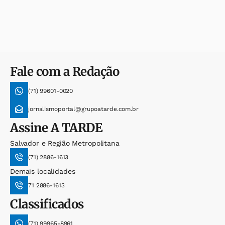
Fale com a Redação
(71) 99601-0020
jornalismoportal@grupoatarde.com.br
Assine
A TARDE
Salvador e Região Metropolitana
(71) 2886-1613
Demais localidades
71 2886-1613
Classificados
(71) 99965-8961