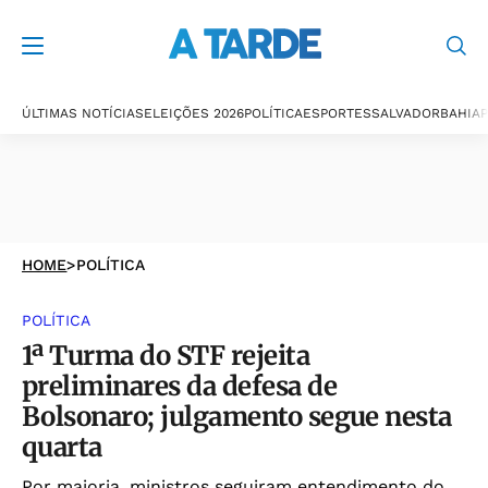
ÚLTIMAS NOTÍCIAS
ELEIÇÕES 2026
POLÍTICA
ESPORTES
SALVADOR
BAHIA
P
HOME
>
POLÍTICA
POLÍTICA
1ª Turma do STF rejeita
preliminares da defesa de
Bolsonaro; julgamento segue nesta
quarta
Por maioria, ministros seguiram entendimento do