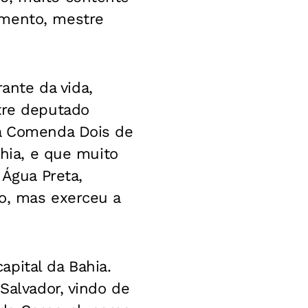
imento, mestre
nte da vida,
tre deputado
da Comenda Dois de
ahia, e que muito
 Água Preta,
to, mas exerceu a
pital da Bahia.
Salvador, vindo de