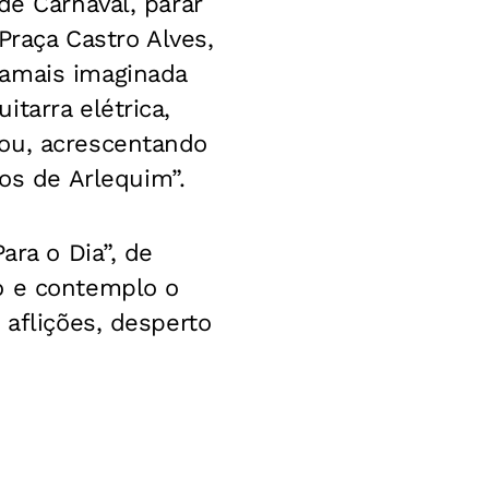
de Carnaval, parar
Praça Castro Alves,
jamais imaginada
tarra elétrica,
tou, acrescentando
s de Arlequim”.
ara o Dia”, de
o e contemplo o
 aflições, desperto