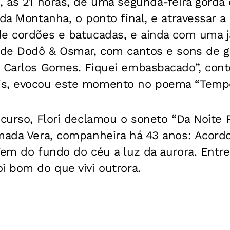
, às 21 horas, de uma segunda-feira gorda 
 da Montanha, o ponto final, e atravessar a 
de cordões e batucadas, e ainda com uma 
 de Dodô & Osmar, com cantos e sons de gui
o Carlos Gomes. Fiquei embasbacado”, con
is, evocou este momento no poema “Tempo
scurso, Flori declamou o soneto “Da Noite P
amada Vera, companheira há 43 anos: Acord
Vem do fundo do céu a luz da aurora. Entre
i bom do que vivi outrora.