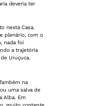
ia deveria ter
to nesta Casa.
e plenário, com o
, nada foi
do a trajetória
o de Uruçuca.
. Também na
dou uma salva de
a Alba. Em
o, muito contente