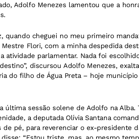
do, Adolfo Menezes lamentou que a honrar
s.
ez, quando cheguei no meu primeiro manda
 Mestre Flori, com a minha despedida dest
 atividade parlamentar. Nada foi escolhido
stino”, discursou Adolfo Menezes, exaltan
rária do filho de Água Preta – hoje municípi
 a última sessão solene de Adolfo na Alba
lenidade, a deputada Olívia Santana coman
 de pé, para reverenciar o ex-presidente d
 disse: “Estou triste, mas, ao mesmo temp