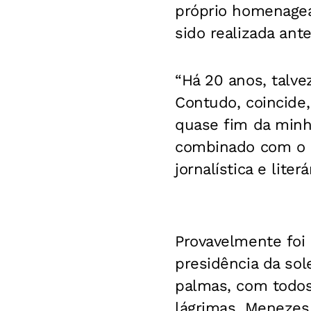
próprio homenagea
sido realizada ante
“Há 20 anos, talv
Contudo, coincide,
quase fim da minha
combinado com o de
jornalística e lite
Provavelmente foi
presidência da so
palmas, com todos
lágrimas, Menezes