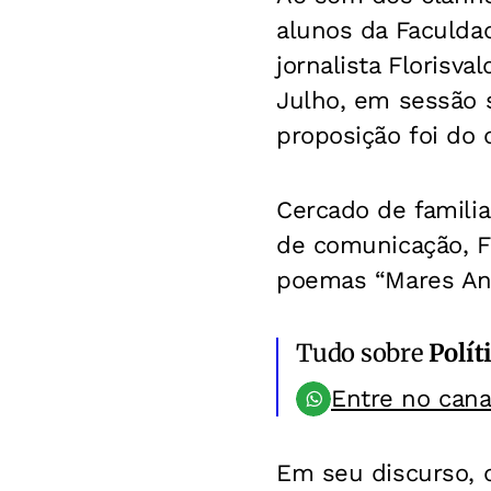
alunos da Faculda
jornalista Florisv
Julho, em sessão s
proposição foi do
Cercado de famili
de comunicação, Fl
poemas “Mares Anoi
Tudo sobre
Polít
Entre no can
Em seu discurso, 