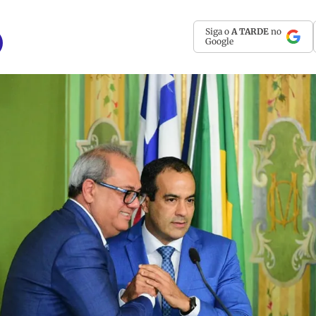
Siga o
A TARDE
no
Google