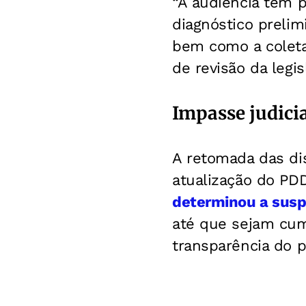
“A audiência tem po
diagnóstico preli
bem como a coleta 
de revisão da legis
Impasse judicia
A retomada das di
atualização do PD
determinou a susp
até que sejam cump
transparência do p