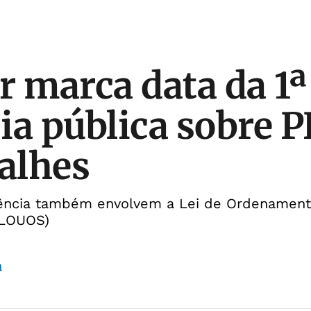
r marca data da 1ª
ia pública sobre 
talhes
ência também envolvem a Lei de Ordenament
(LOUOS)
a