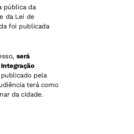
a pública da
e da Lei de
a foi publicada
cesso,
será
 Integração
 publicado pela
udiência terá como
inar da cidade.