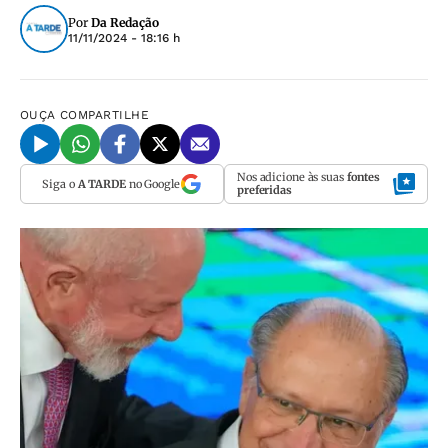
Por
Da Redação
11/11/2024 - 18:16 h
OUÇA
COMPARTILHE
Nos adicione às suas
fontes
Siga o
A TARDE
no Google
preferidas