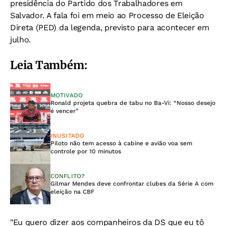
presidência do Partido dos Trabalhadores em
Salvador. A fala foi em meio ao Processo de Eleição
Direta (PED) da legenda, previsto para acontecer em
julho.
Leia Também:
MOTIVADO
Ronald projeta quebra de tabu no Ba-Vi: “Nosso desejo
é vencer”
INUSITADO
Piloto não tem acesso à cabine e avião voa sem
controle por 10 minutos
CONFLITO?
Gilmar Mendes deve confrontar clubes da Série A com
eleição na CBF
"Eu quero dizer aos companheiros da DS que eu tô