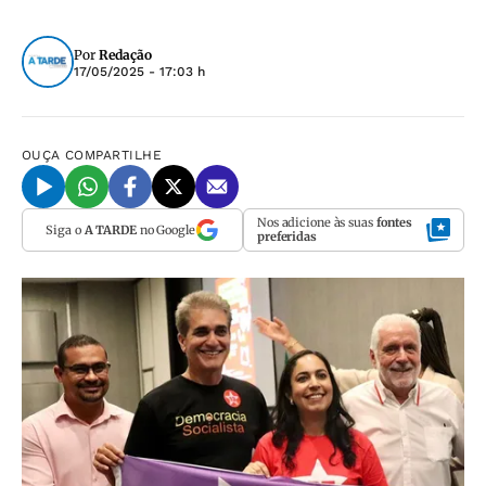
Por
Redação
17/05/2025 - 17:03 h
OUÇA
COMPARTILHE
Nos adicione às suas
fontes
Siga o
A TARDE
no Google
preferidas