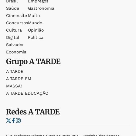
Brasil
Empregos
Saúde
Gastronomia
Cineinsite
Muito
Concursos
Mundo
Cultura
Opinião
Digital
Política
Salvador
Economia
Grupo
A TARDE
A TARDE
A TARDE FM
MASSA!
A TARDE EDUCAÇÃO
Redes
A TARDE
Rua Professor Milton Cayres de Brito, 204 - Caminho das Árvores,