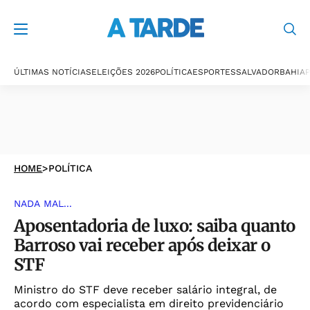
ÚLTIMAS NOTÍCIAS
ELEIÇÕES 2026
POLÍTICA
ESPORTES
SALVADOR
BAHIA
P
HOME
>
POLÍTICA
NADA MAL...
Aposentadoria de luxo: saiba quanto
Barroso vai receber após deixar o
STF
Ministro do STF deve receber salário integral, de
acordo com especialista em direito previdenciário