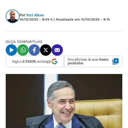
Por
Yuri Abreu
10/10/2025 - 8:05 h
| Atualizada em
10/10/2025 - 8:15
OUÇA
COMPARTILHE
Nos adicione às suas
fontes
Siga o
A TARDE
no Google
preferidas