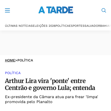
ÚLTIMAS NOTÍCIAS
ELEIÇÕES 2026
POLÍTICA
ESPORTES
SALVADOR
BAHIA
P
HOME
>
POLÍTICA
POLÍTICA
Arthur Lira vira 'ponte' entre
Centrão e governo Lula; entenda
Ex-presidente da Câmara atua para frear 'limpa'
promovida pelo Planalto