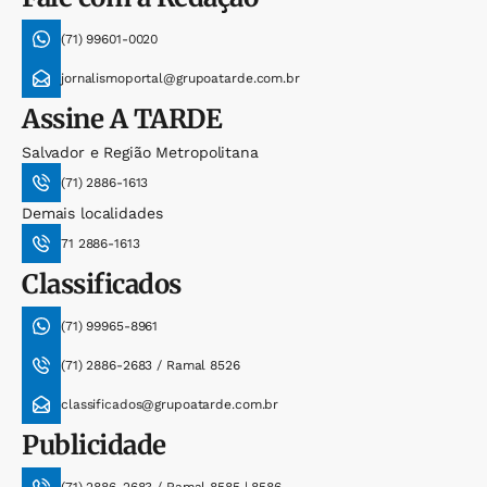
(71) 99601-0020
jornalismoportal@grupoatarde.com.br
Assine
A TARDE
Salvador e Região Metropolitana
(71) 2886-1613
Demais localidades
71 2886-1613
Classificados
(71) 99965-8961
(71) 2886-2683 / Ramal 8526
classificados@grupoatarde.com.br
Publicidade