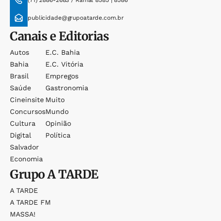
(71) 2886-2683 / Ramal 8585 | 8586
publicidade@grupoatarde.com.br
Canais e Editorias
Autos
E.c. Bahia
Bahia
E.c. Vitória
Brasil
Empregos
Saúde
Gastronomia
Cineinsite
Muito
Concursos
Mundo
Cultura
Opinião
Digital
Política
Salvador
Economia
Grupo
A TARDE
A TARDE
A TARDE FM
MASSA!