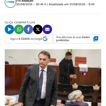
Por
Redação
20/08/2025 - 20:45 h
| Atualizada em
21/08/2025 - 9:43
OUÇA
COMPARTILHE
Nos adicione às suas
fontes
Siga o
A TARDE
no Google
preferidas