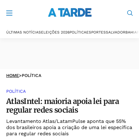
ÚLTIMAS NOTÍCIAS
ELEIÇÕES 2026
POLÍTICA
ESPORTES
SALVADOR
BAHIA
P
HOME
>
POLÍTICA
POLÍTICA
AtlasIntel: maioria apoia lei para
regular redes sociais
Levantamento Atlas/LatamPulse aponta que 55%
dos brasileiros apoia a criação de uma lei específica
para regular redes sociais