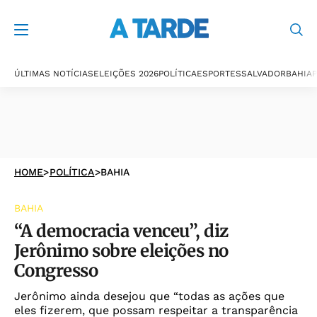
ÚLTIMAS NOTÍCIAS
ELEIÇÕES 2026
POLÍTICA
ESPORTES
SALVADOR
BAHIA
P
HOME
>
POLÍTICA
>
BAHIA
BAHIA
“A democracia venceu”, diz
Jerônimo sobre eleições no
Congresso
Jerônimo ainda desejou que “todas as ações que
eles fizerem, que possam respeitar a transparência