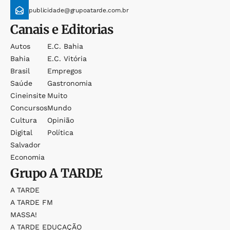
publicidade@grupoatarde.com.br
Canais e Editorias
Autos
E.c. Bahia
Bahia
E.c. Vitória
Brasil
Empregos
Saúde
Gastronomia
Cineinsite
Muito
Concursos
Mundo
Cultura
Opinião
Digital
Política
Salvador
Economia
Grupo
A TARDE
A TARDE
A TARDE FM
MASSA!
A TARDE EDUCAÇÃO