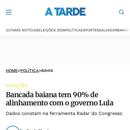
ÚLTIMAS NOTÍCIAS
ELEIÇÕES 2026
POLÍTICA
ESPORTES
SALVADOR
BAHIA
P
HOME
>
POLÍTICA
>
BAHIA
VOTAÇÕES
Bancada baiana tem 90% de
alinhamento com o governo Lula
Dados constam na ferramenta Radar do Congresso