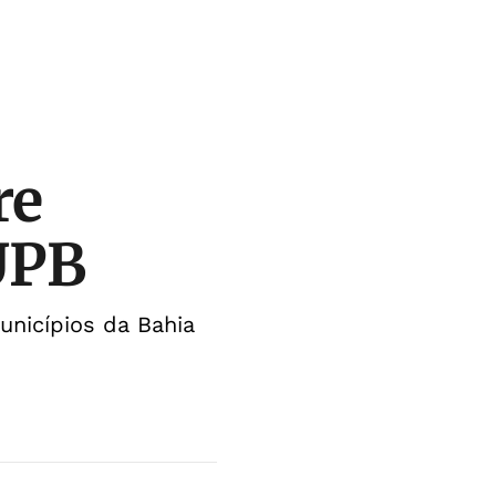
re
 UPB
unicípios da Bahia