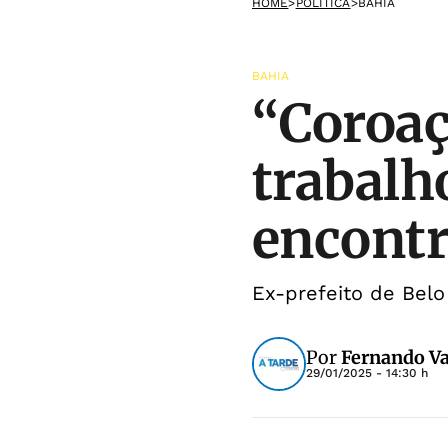
HOME
>
POLÍTICA
>
BAHIA
BAHIA
“Coroaç
trabalh
encontr
Ex-prefeito de Belo
Por
Fernando Va
29/01/2025 - 14:30 h