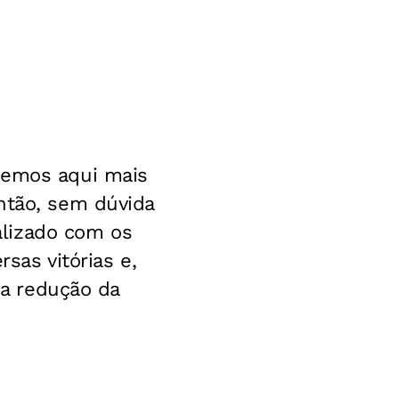
temos aqui mais
ntão, sem dúvida
alizado com os
sas vitórias e,
 a redução da