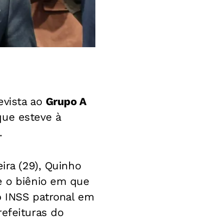
evista ao
Grupo A
que esteve à
.
ira (29), Quinho
e o biênio em que
do INSS patronal em
refeituras do