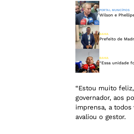
PORTAL MUNICÍPIOS
Wilson e Phelli
BAHIA
Prefeito de Mad
BAHIA
“Essa unidade fo
“Estou muito feliz
governador, aos po
imprensa, a todos 
avaliou o gestor.