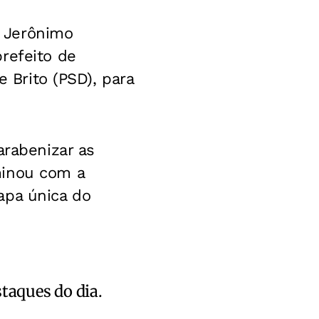
 Jerônimo
refeito de
e Brito (PSD), para
arabenizar as
minou com a
apa única do
staques do dia.