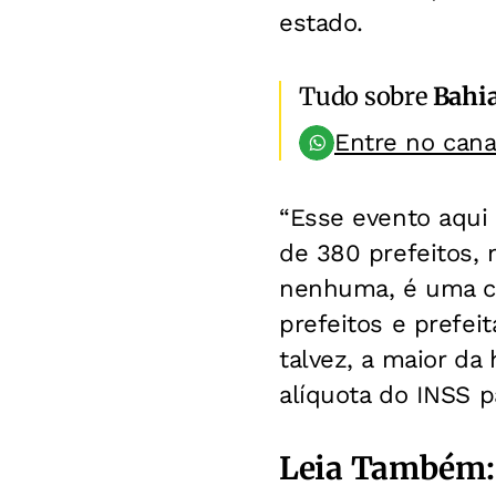
estado.
Tudo sobre
Bahi
Entre no can
“Esse evento aqui
de 380 prefeitos,
nenhuma, é uma co
prefeitos e prefei
talvez, a maior da
alíquota do INSS pa
Leia Também: