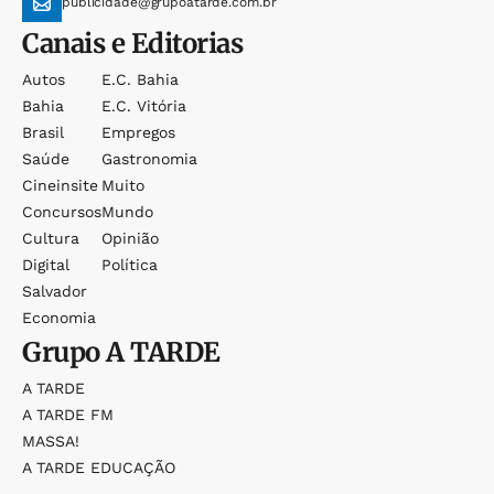
publicidade@grupoatarde.com.br
Canais e Editorias
Autos
E.c. Bahia
Bahia
E.c. Vitória
Brasil
Empregos
Saúde
Gastronomia
Cineinsite
Muito
Concursos
Mundo
Cultura
Opinião
Digital
Política
Salvador
Economia
Grupo
A TARDE
A TARDE
A TARDE FM
MASSA!
A TARDE EDUCAÇÃO