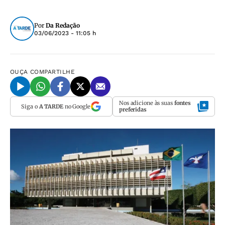
Por
Da Redação
03/06/2023 - 11:05 h
OUÇA
COMPARTILHE
Nos adicione às suas
fontes
Siga o
A TARDE
no Google
preferidas