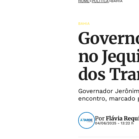
HOME
>
POLÍTICA
>
BAHIA
BAHIA
Governo
no Jequ
dos Tra
Governador Jerônim
encontro, marcado p
Por
Flávia Requ
04/06/2025 - 13:22 h