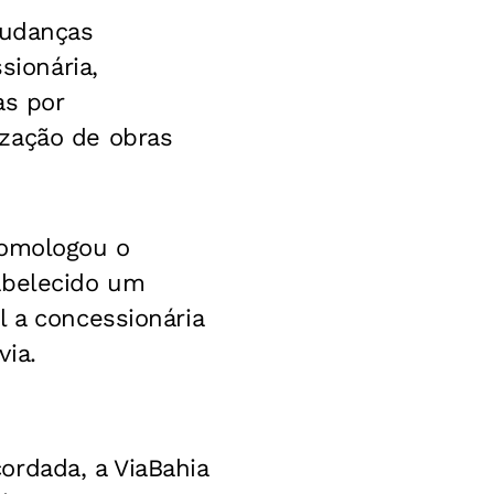
mudanças
sionária,
as por
ização de obras
homologou o
abelecido um
l a concessionária
ia.
ordada, a ViaBahia