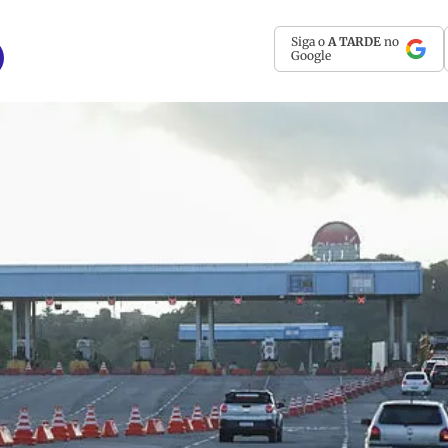
Siga o
A TARDE
no
Google