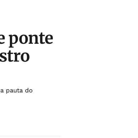
e ponte
stro
na pauta do