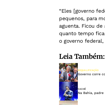
“Eles [governo fed
pequenos, para mot
aguenta. Ficou de 
quanto tempo fica
o governo federal,
Leia Também:
REQUALIFICAÇÃO
Governo corre c
CACHÊ
Na Bahia, padre 