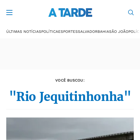
Últimas notícias
ÚLTIMAS NOTÍCIAS
POLÍTICA
ESPORTES
SALVADOR
BAHIA
SÃO JOÃO
POLÍC
VOCÊ BUSCOU:
"Rio Jequitinhonha"