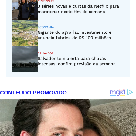
CINEINSITE
3 séries novas e curtas da Netflix para
maratonar neste fim de semana
ECONOMIA
Gigante do agro faz investimento e
anuncia fábrica de R$ 100 milhões
SALVADOR
Salvador tem alerta para chuvas
intensas; confira previsão da semana