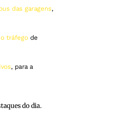
ibus das garagens
,
o tráfego
de
ivos
, para a
staques do dia.