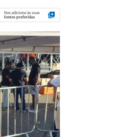
Nos adicione às suas
fontes preferidas