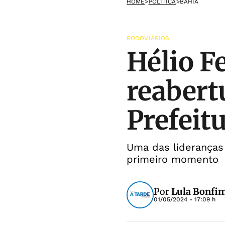
HOME
>
POLÍTICA
>
BAHIA
RODOVIÁRIOS
Hélio F
reabert
Prefeit
Uma das lideranças 
primeiro momento
Por
Lula Bonfim
01/05/2024 - 17:09 h