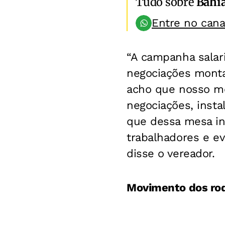
Tudo sobre
Bahi
Entre no can
“A campanha salar
negociações mont
acho que nosso mo
negociações, insta
que dessa mesa in
trabalhadores e ev
disse o vereador.
Movimento dos rod