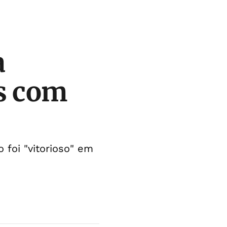
a
s com
foi "vitorioso" em