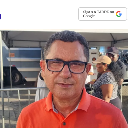
Siga o
A TARDE
no
Google