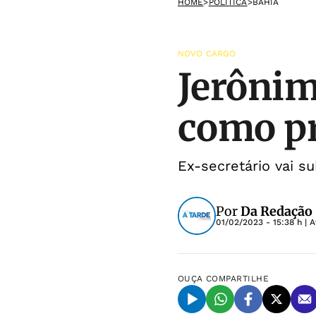
HOME
>
POLÍTICA
>
BAHIA
NOVO CARGO
Jerônim
como pr
Ex-secretário vai su
Por
Da Redação
01/02/2023 - 15:38 h
| A
OUÇA
COMPARTILHE