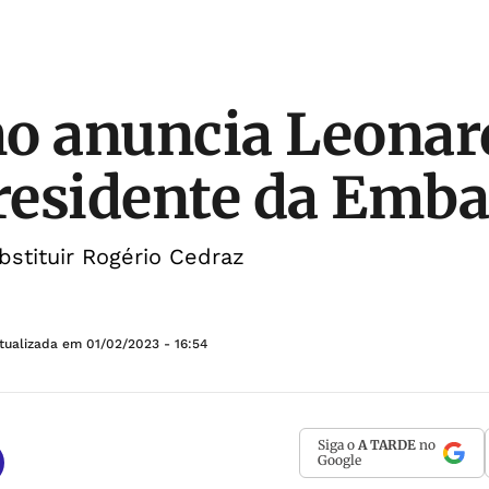
o anuncia Leonar
esidente da Emba
bstituir Rogério Cedraz
tualizada em
01/02/2023 - 16:54
Siga o
A TARDE
no
Google