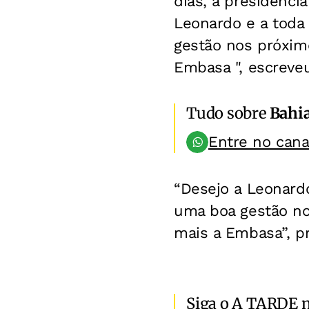
dias, a presidênci
Leonardo e a toda
gestão nos próximo
Embasa ", escreveu
Tudo sobre
Bahi
Entre no can
“Desejo a Leonard
uma boa gestão nos
mais a Embasa”, p
Siga o A TARDE 