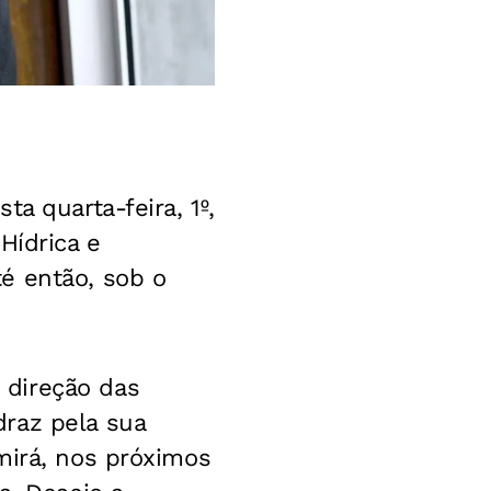
a quarta-feira, 1º,
Hídrica e
é então, sob o
 direção das
raz pela sua
mirá, nos próximos