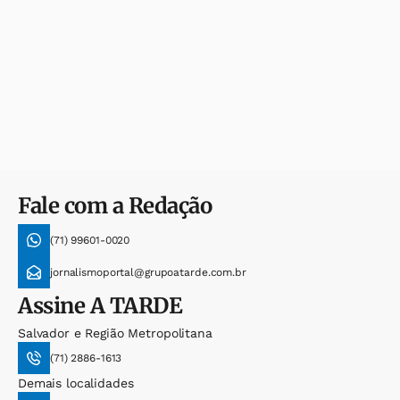
Fale com a Redação
(71) 99601-0020
jornalismoportal@grupoatarde.com.br
Assine
A TARDE
Salvador e Região Metropolitana
(71) 2886-1613
Demais localidades