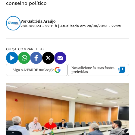
conselho político
Por
Gabriela Araújo
28/08/2023 - 22:11 h
| Atualizada em
28/08/2023 - 22:29
OUÇA
COMPARTILHE
Nos adicione às suas
fontes
Siga o
A TARDE
no Google
preferidas