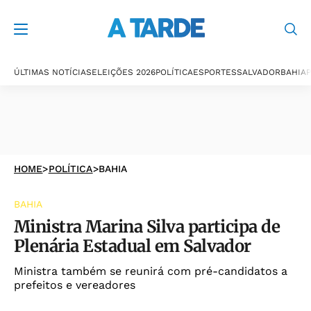
ÚLTIMAS NOTÍCIAS
ELEIÇÕES 2026
POLÍTICA
ESPORTES
SALVADOR
BAHIA
P
HOME
>
POLÍTICA
>
BAHIA
BAHIA
Ministra Marina Silva participa de
Plenária Estadual em Salvador
Ministra também se reunirá com pré-candidatos a
prefeitos e vereadores