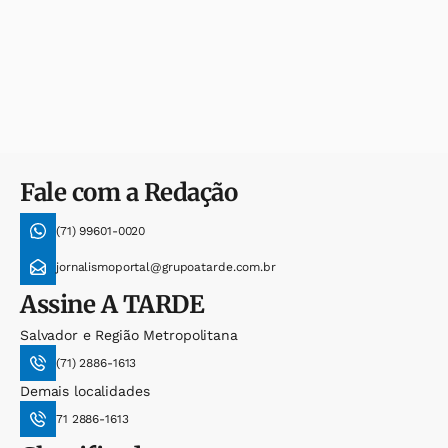
Fale com a Redação
(71) 99601-0020
jornalismoportal@grupoatarde.com.br
Assine
A TARDE
Salvador e Região Metropolitana
(71) 2886-1613
Demais localidades
71 2886-1613