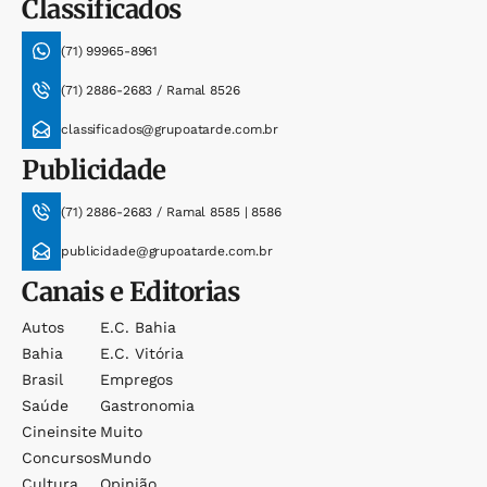
Classificados
(71) 99965-8961
(71) 2886-2683 / Ramal 8526
classificados@grupoatarde.com.br
Publicidade
(71) 2886-2683 / Ramal 8585 | 8586
publicidade@grupoatarde.com.br
Canais e Editorias
Autos
E.c. Bahia
Bahia
E.c. Vitória
Brasil
Empregos
Saúde
Gastronomia
Cineinsite
Muito
Concursos
Mundo
Cultura
Opinião