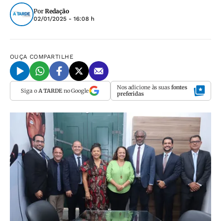
Por
Redação
02/01/2025 - 16:08 h
OUÇA
COMPARTILHE
Nos adicione às suas
fontes
Siga o
A TARDE
no Google
preferidas