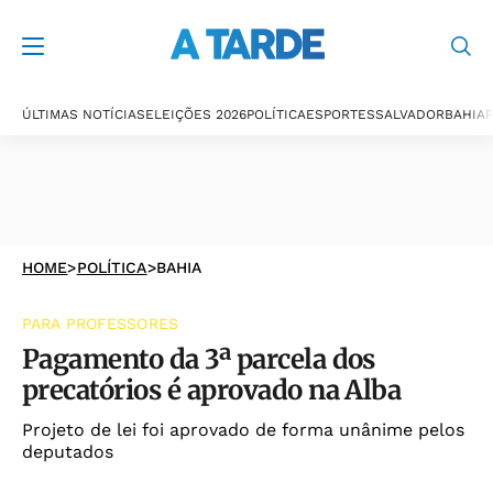
ÚLTIMAS NOTÍCIAS
ELEIÇÕES 2026
POLÍTICA
ESPORTES
SALVADOR
BAHIA
P
HOME
>
POLÍTICA
>
BAHIA
PARA PROFESSORES
Pagamento da 3ª parcela dos
precatórios é aprovado na Alba
Projeto de lei foi aprovado de forma unânime pelos
deputados