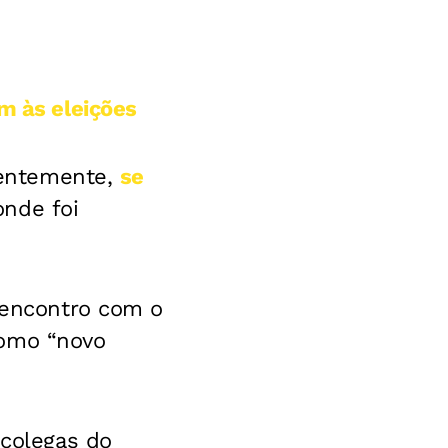
m às eleições
ecentemente,
se
onde foi
o encontro com o
como “novo
 colegas do