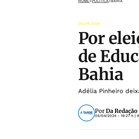
HOME
>
POLÍTICA
>
BAHIA
DESPEDIDA
Por ele
de Educ
Bahia
Adélia Pinheiro dei
Por
Da Redação
05/04/2024 - 19:27 h
| 