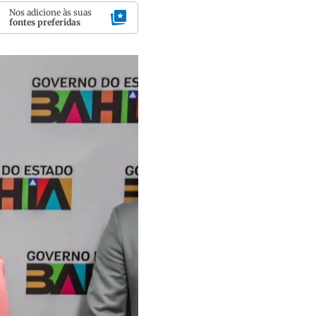
Nos adicione às suas
fontes preferidas