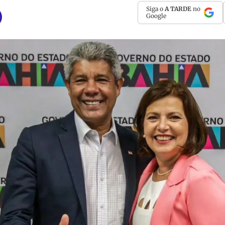
Siga o
A TARDE
no
Google