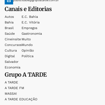
publicidade@grupoatarde.com.br
Canais e Editorias
Autos
E.c. Bahia
Bahia
E.c. Vitória
Brasil
Empregos
Saúde
Gastronomia
Cineinsite
Muito
Concursos
Mundo
Cultura
Opinião
Digital
Política
Salvador
Economia
Grupo
A TARDE
A TARDE
A TARDE FM
MASSA!
A TARDE EDUCAÇÃO