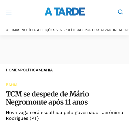
ÚLTIMAS NOTÍCIAS
ELEIÇÕES 2026
POLÍTICA
ESPORTES
SALVADOR
BAHIA
P
HOME
>
POLÍTICA
>
BAHIA
BAHIA
TCM se despede de Mário
Negromonte após 11 anos
Nova vaga será escolhida pelo governador Jerônimo
Rodrigues (PT)