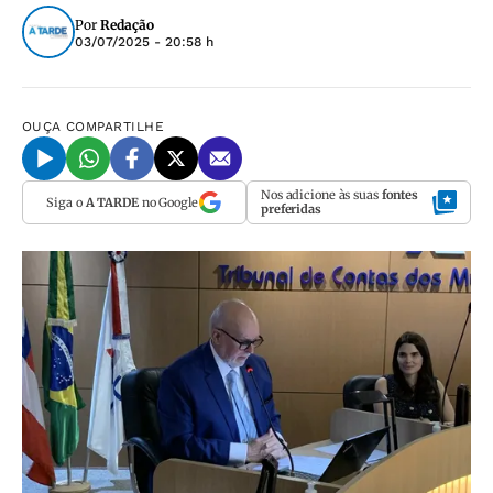
Por
Redação
03/07/2025 - 20:58 h
OUÇA
COMPARTILHE
Nos adicione às suas
fontes
Siga o
A TARDE
no Google
preferidas