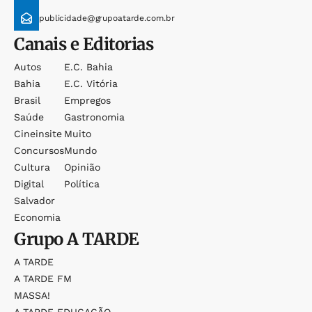
publicidade@grupoatarde.com.br
Canais e Editorias
Autos
E.c. Bahia
Bahia
E.c. Vitória
Brasil
Empregos
Saúde
Gastronomia
Cineinsite
Muito
Concursos
Mundo
Cultura
Opinião
Digital
Política
Salvador
Economia
Grupo
A TARDE
A TARDE
A TARDE FM
MASSA!