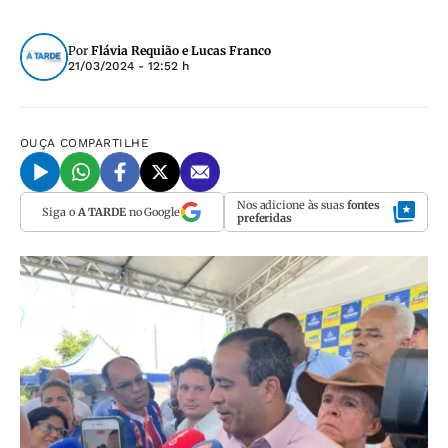
Por
Flávia Requião e Lucas Franco
21/03/2024 - 12:52 h
OUÇA
COMPARTILHE
Nos adicione às suas
fontes
Siga o
A TARDE
no Google
preferidas