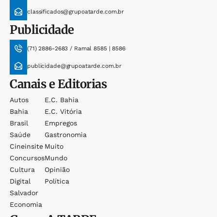
classificados@grupoatarde.com.br
Publicidade
(71) 2886-2683 / Ramal 8585 | 8586
publicidade@grupoatarde.com.br
Canais e Editorias
Autos
E.c. Bahia
Bahia
E.c. Vitória
Brasil
Empregos
Saúde
Gastronomia
Cineinsite
Muito
Concursos
Mundo
Cultura
Opinião
Digital
Política
Salvador
Economia