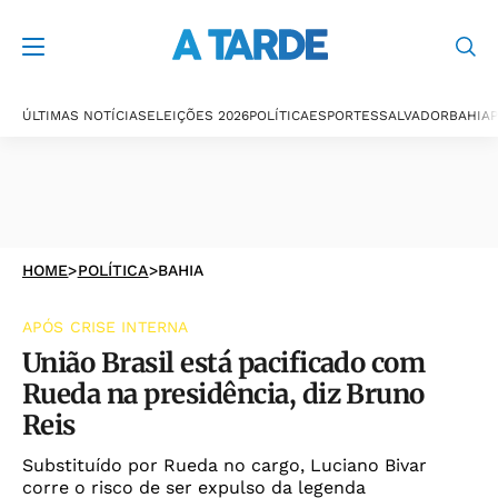
ÚLTIMAS NOTÍCIAS
ELEIÇÕES 2026
POLÍTICA
ESPORTES
SALVADOR
BAHIA
P
HOME
>
POLÍTICA
>
BAHIA
APÓS CRISE INTERNA
União Brasil está pacificado com
Rueda na presidência, diz Bruno
Reis
Substituído por Rueda no cargo, Luciano Bivar
corre o risco de ser expulso da legenda