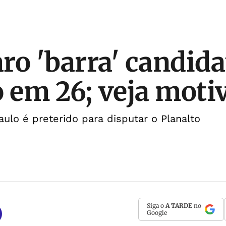
ro 'barra' candida
o em 26; veja moti
ulo é preterido para disputar o Planalto
Siga o
A TARDE
no
Google