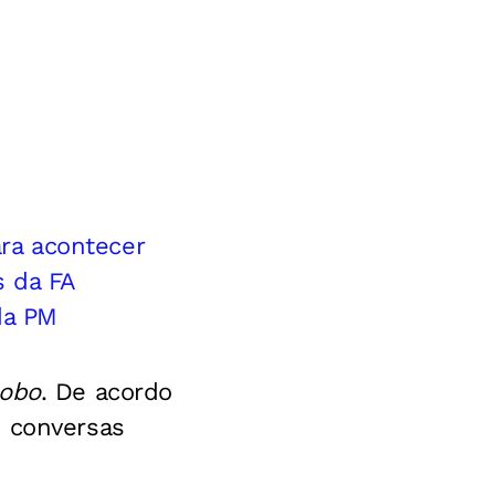
ra acontecer
s da FA
da PM
lobo
. De acordo
m conversas