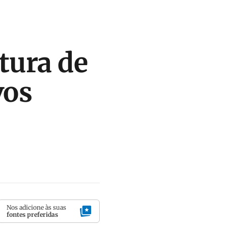
tura de
vos
Nos adicione às suas
fontes preferidas