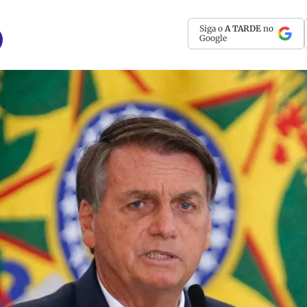
Siga o
A TARDE
no
Google