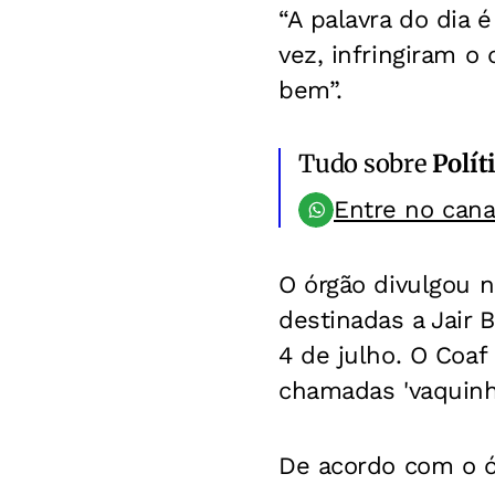
“A palavra do dia 
vez, infringiram o
bem”.
Tudo sobre
Polít
Entre no can
O órgão divulgou n
destinadas a Jair 
4 de julho. O Coaf
chamadas 'vaquinha
De acordo com o ó