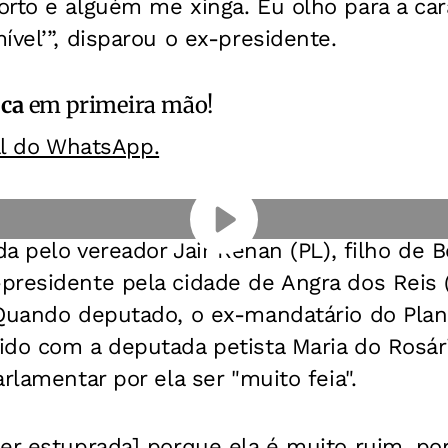
rto e alguém me xinga. Eu olho para a car
ível’”, disparou o ex-presidente.
ica
em primeira mão!
al do WhatsApp.
ada pelo vereador Jair Renan (PL), filho de 
presidente pela cidade de Angra dos Reis 
 Quando deputado, o ex-mandatário do Plan
ido com a deputada petista Maria do Rosár
rlamentar por ela ser "muito feia".
er estuprada] porque ela é muito ruim, po