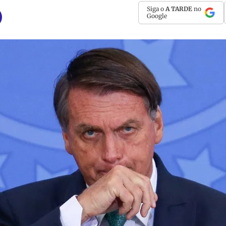
Siga o
A TARDE
no
Google