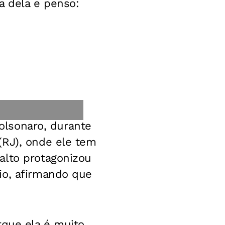
a dela e penso:
Bolsonaro, durante
(RJ), onde ele tem
alto protagonizou
io, afirmando que
rque ela é muito