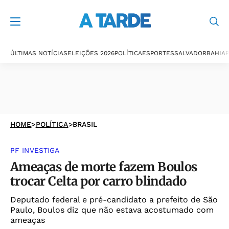
ÚLTIMAS NOTÍCIAS
ELEIÇÕES 2026
POLÍTICA
ESPORTES
SALVADOR
BAHIA
P
HOME
>
POLÍTICA
>
BRASIL
PF INVESTIGA
Ameaças de morte fazem Boulos
trocar Celta por carro blindado
Deputado federal e pré-candidato a prefeito de São
Paulo, Boulos diz que não estava acostumado com
ameaças