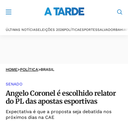
ÚLTIMAS NOTÍCIAS
ELEIÇÕES 2026
POLÍTICA
ESPORTES
SALVADOR
BAHIA
P
HOME
>
POLÍTICA
>
BRASIL
SENADO
Angelo Coronel é escolhido relator
do PL das apostas esportivas
Expectativa é que a proposta seja debatida nos
próximos dias na CAE