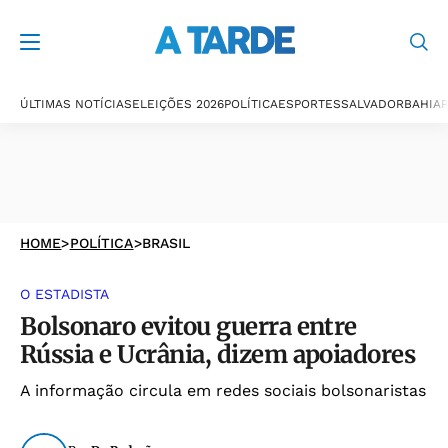
ÚLTIMAS NOTÍCIAS
ELEIÇÕES 2026
POLÍTICA
ESPORTES
SALVADOR
BAHIA
P
HOME
>
POLÍTICA
>
BRASIL
O ESTADISTA
Bolsonaro evitou guerra entre
Rússia e Ucrânia, dizem apoiadores
A informação circula em redes sociais bolsonaristas