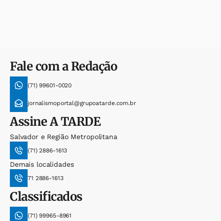
Fale com a Redação
(71) 99601-0020
jornalismoportal@grupoatarde.com.br
Assine
A TARDE
Salvador e Região Metropolitana
(71) 2886-1613
Demais localidades
71 2886-1613
Classificados
(71) 99965-8961