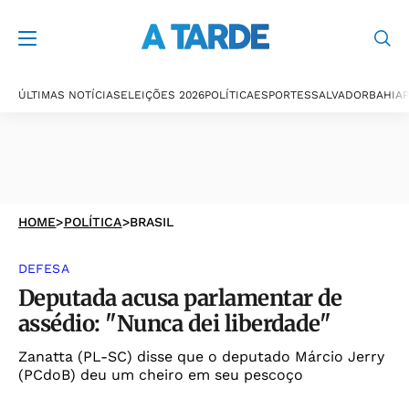
ÚLTIMAS NOTÍCIAS
ELEIÇÕES 2026
POLÍTICA
ESPORTES
SALVADOR
BAHIA
P
HOME
>
POLÍTICA
>
BRASIL
DEFESA
Deputada acusa parlamentar de
assédio: "Nunca dei liberdade"
Zanatta (PL-SC) disse que o deputado Márcio Jerry
(PCdoB) deu um cheiro em seu pescoço