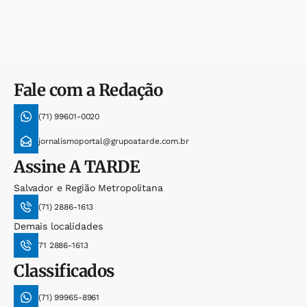
Fale com a Redação
(71) 99601-0020
jornalismoportal@grupoatarde.com.br
Assine
A TARDE
Salvador e Região Metropolitana
(71) 2886-1613
Demais localidades
71 2886-1613
Classificados
(71) 99965-8961