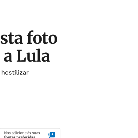
sta foto
 a Lula
hostilizar
Nos adicione às suas
fontes preferidas