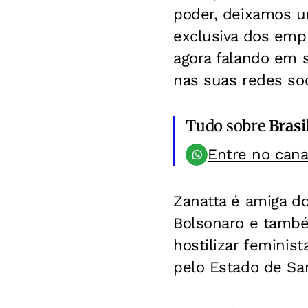
poder, deixamos u
exclusiva dos emp
agora falando em s
nas suas redes soc
Tudo sobre
Brasi
Entre no can
Zanatta é amiga do
Bolsonaro e també
hostilizar feminis
pelo Estado de San