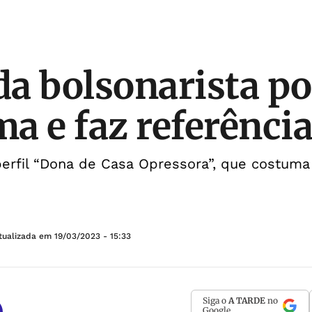
a bolsonarista po
a e faz referência
erfil “Dona de Casa Opressora”, que costuma 
tualizada em
19/03/2023 - 15:33
Siga o
A TARDE
no
Google