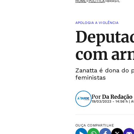
HOME
>
POLÍTICA
>
BRASIL
APOLOGIA A VIOLÊNCIA
Deputad
com arm
Zanatta é dona do p
feministas
Por
Da Redação
19/03/2023 - 14:56 h
| A
OUÇA
COMPARTILHE