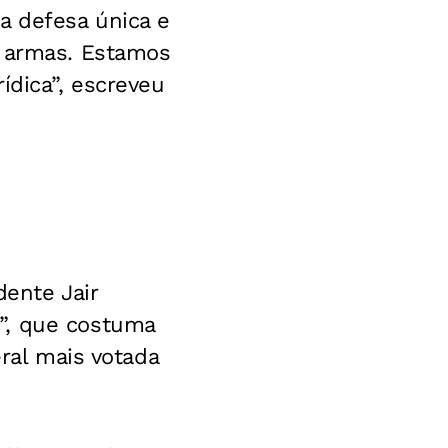
a defesa única e
e armas. Estamos
ídica”, escreveu
dente Jair
”, que costuma
eral mais votada