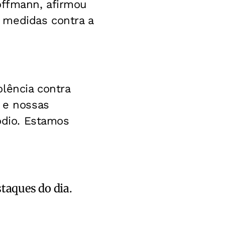
offmann, afirmou
 medidas contra a
lência contra
a e nossas
 ódio. Estamos
staques do dia.