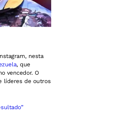
Instagram, nesta
ezuela
, que
mo vencedor. O
 líderes de outros
esultado”