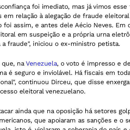
confiança foi imediato, mas já vimos esse 
em relação à alegação de fraude eleitoral 
o foi assim, e antes dele Aécio Neves. Em
eitoral em suspeição e a própria urna eletr
a fraude", iniciou o ex-ministro petista.
r que, na
Venezuela
, o voto é impresso e 
ma é seguro e inviolável. Há fiscais em to
cional", continuou Dirceu, que disse enxerga
cesso eleitoral venezuelano.
acar ainda que na oposição há setores golp
americanos, que apoiaram as sanções e o s
la, isto é, violaram a soberania do país e 