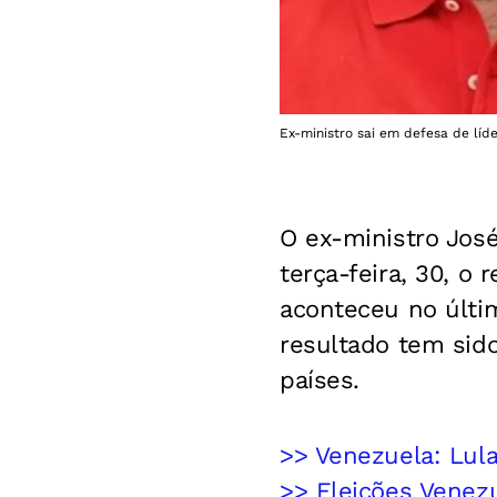
Ex-ministro sai em defesa de líd
O ex-ministro Jos
terça-feira, 30, o
aconteceu no últi
resultado tem sido
países.
>> Venezuela: Lul
>> Eleições Venez