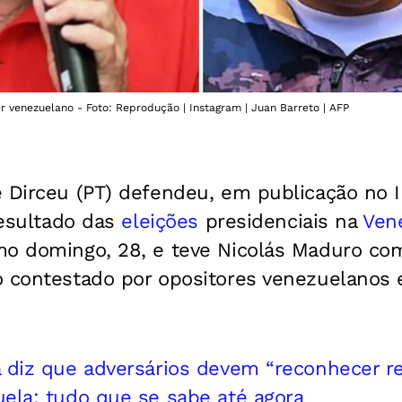
er venezuelano - Foto: Reprodução | Instagram | Juan Barreto | AFP
é Dirceu (PT) defendeu, em publicação no 
 resultado das
eleições
presidenciais na
Ven
mo domingo, 28, e teve Nicolás Maduro co
 contestado por opositores venezuelanos e
a diz que adversários devem “reconhecer r
uela: tudo que se sabe até agora