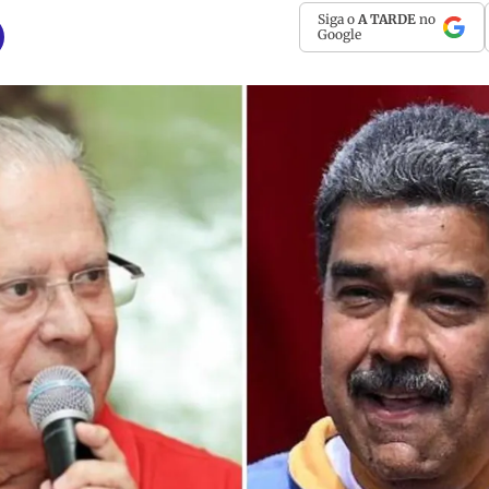
Siga o
A TARDE
no
Google