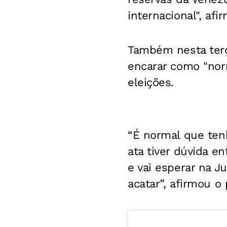
internacional", afi
Também nesta terça
encarar como "nor
eleições.
“É normal que tenh
ata tiver dúvida e
e vai esperar na J
acatar”, afirmou o