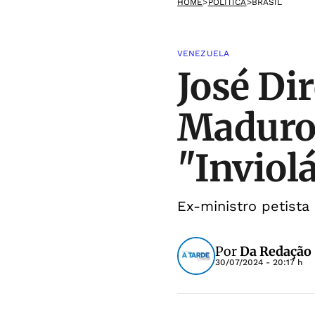
HOME
>
POLÍTICA
>
BRASIL
VENEZUELA
José Di
Maduro 
"Inviol
Ex-ministro petista
Por
Da Redação
30/07/2024 - 20:17 h