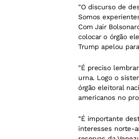
"O discurso de des
Somos experientes 
Com Jair Bolsonar
colocar o órgão el
Trump apelou para 
"É preciso lembra
urna. Logo o siste
órgão eleitoral na
americanos no pro
"É importante dest
interesses norte-
reservas da Venezue