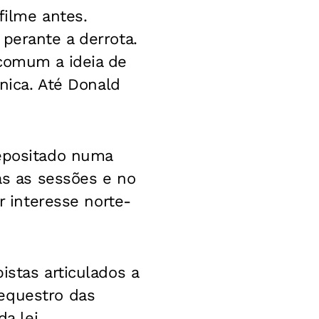
filme antes.
perante a derrota.
 comum a ideia de
ônica. Até Donald
depositado numa
das as sessões e no
r interesse norte-
istas articulados a
equestro das
da lei