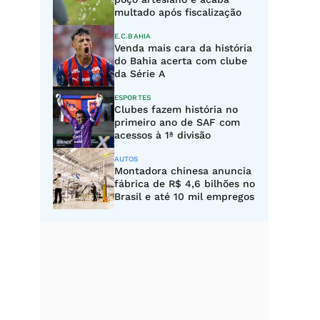
multado após fiscalização
E.C.BAHIA
Venda mais cara da história
do Bahia acerta com clube
da Série A
ESPORTES
Clubes fazem história no
primeiro ano de SAF com
acessos à 1ª divisão
AUTOS
Montadora chinesa anuncia
fábrica de R$ 4,6 bilhões no
Brasil e até 10 mil empregos