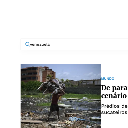
MUNDO
De paraí
cenário
Prédios d
sucateiro