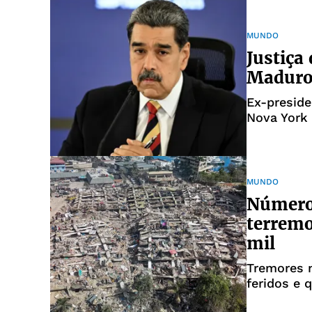
MUNDO
Justiça
Maduro 
Ex-presid
Nova York 
MUNDO
Número 
terremo
mil
Tremores 
feridos e 