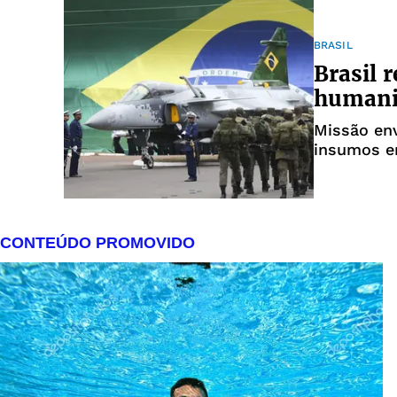
BRASIL
Brasil 
humanit
Missão env
insumos e