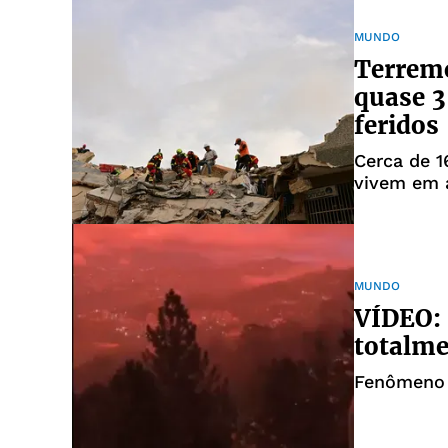
MUNDO
Terrem
quase 3
feridos
Cerca de 1
vivem em 
MUNDO
VÍDEO: 
totalme
Fenômeno f