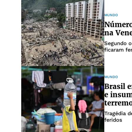
MUNDO
Número
na Vene
Segundo o 
ficaram fe
MUNDO
Brasil 
e insum
terrem
Tragédia d
feridos