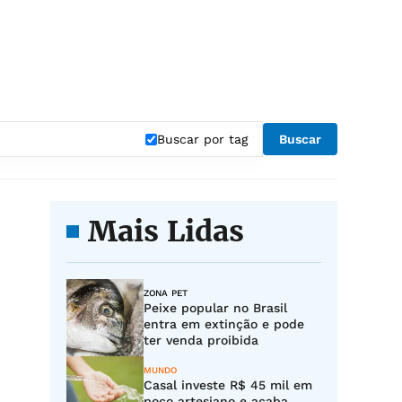
Buscar por tag
Buscar
Mais Lidas
ZONA PET
Peixe popular no Brasil
entra em extinção e pode
ter venda proibida
MUNDO
Casal investe R$ 45 mil em
poço artesiano e acaba