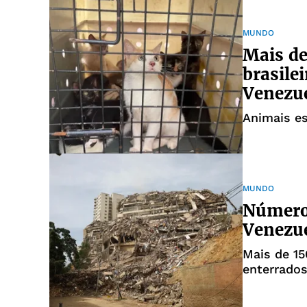
MUNDO
Mais de
brasile
Venezu
Animais e
MUNDO
Número
Venezue
Mais de 15
enterrado