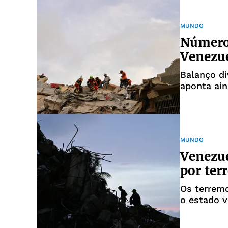
MUNDO
Número
Venezue
Balanço di
aponta ain
MUNDO
Venezue
por ter
Os terremo
o estado v