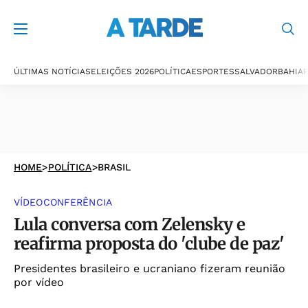
ÚLTIMAS NOTÍCIAS
ELEIÇÕES 2026
POLÍTICA
ESPORTES
SALVADOR
BAHIA
P
HOME
>
POLÍTICA
>
BRASIL
VÍDEOCONFERÊNCIA
Lula conversa com Zelensky e
reafirma proposta do 'clube de paz'
Presidentes brasileiro e ucraniano fizeram reunião
por vídeo