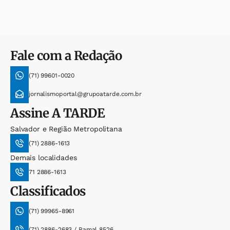
Fale com a Redação
(71) 99601-0020
jornalismoportal@grupoatarde.com.br
Assine
A TARDE
Salvador e Região Metropolitana
(71) 2886-1613
Demais localidades
71 2886-1613
Classificados
(71) 99965-8961
(71) 2886-2683 / Ramal 8526