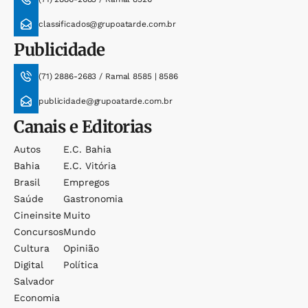
classificados@grupoatarde.com.br
Publicidade
(71) 2886-2683 / Ramal 8585 | 8586
publicidade@grupoatarde.com.br
Canais e Editorias
Autos
E.c. Bahia
Bahia
E.c. Vitória
Brasil
Empregos
Saúde
Gastronomia
Cineinsite
Muito
Concursos
Mundo
Cultura
Opinião
Digital
Política
Salvador
Economia