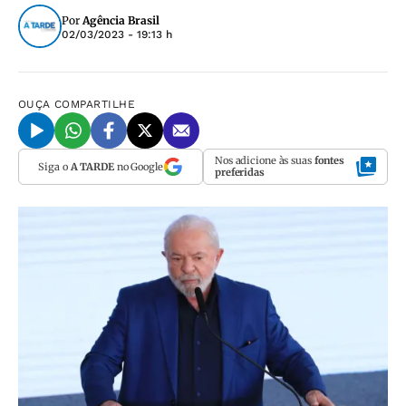
Por
Agência Brasil
02/03/2023 - 19:13 h
OUÇA
COMPARTILHE
Nos adicione às suas
fontes
Siga o
A TARDE
no Google
preferidas