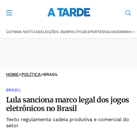
ÚLTIMAS NOTÍCIAS
ELEIÇÕES 2026
POLÍTICA
ESPORTES
SALVADOR
BAHIA
P
HOME
>
POLÍTICA
>
BRASIL
BRASIL
Lula sanciona marco legal dos jogos
eletrônicos no Brasil
Texto regulamenta cadeia produtiva e comercial do
setor