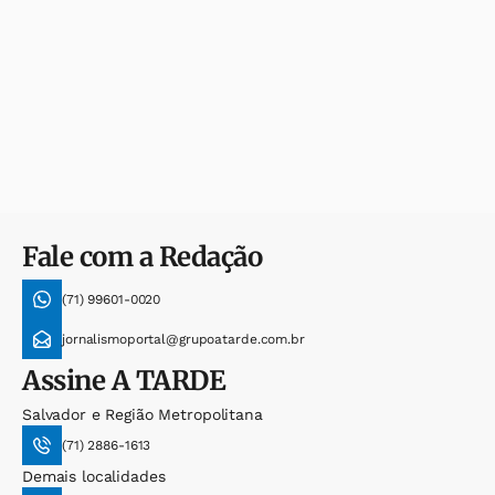
Fale com a Redação
(71) 99601-0020
jornalismoportal@grupoatarde.com.br
Assine
A TARDE
Salvador e Região Metropolitana
(71) 2886-1613
Demais localidades