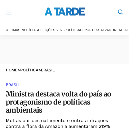
ÚLTIMAS NOTÍCIAS
ELEIÇÕES 2026
POLÍTICA
ESPORTES
SALVADOR
BAHIA
P
HOME
>
POLÍTICA
>
BRASIL
BRASIL
Ministra destaca volta do país ao
protagonismo de políticas
ambientais
Multas por desmatamento e outras infrações
contra a flora da Amazônia aumentaram 219%