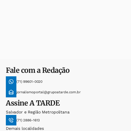
Fale com a Redação
(71) 99601-0020
jornalismoportal@grupoatarde.com.br
Assine
A TARDE
Salvador e Região Metropolitana
(71) 2886-1613
Demais localidades