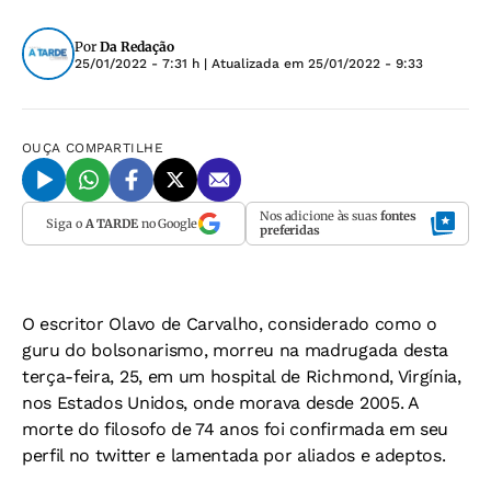
Por
Da Redação
25/01/2022 - 7:31 h
| Atualizada em
25/01/2022 - 9:33
OUÇA
COMPARTILHE
Nos adicione às suas
fontes
Siga o
A TARDE
no Google
preferidas
O escritor Olavo de Carvalho, considerado como o
guru do bolsonarismo, morreu na madrugada desta
terça-feira, 25, em um hospital de Richmond, Virgínia,
nos Estados Unidos, onde morava desde 2005. A
morte do filosofo de 74 anos foi confirmada em seu
perfil no twitter e lamentada por aliados e adeptos.