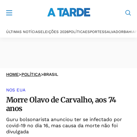
ÚLTIMAS NOTÍCIAS
ELEIÇÕES 2026
POLÍTICA
ESPORTES
SALVADOR
BAHIA
P
HOME
>
POLÍTICA
>
BRASIL
NOS EUA
Morre Olavo de Carvalho, aos 74
anos
Guru bolsonarista anunciou ter se infectado por
covid-19 no dia 16, mas causa da morte não foi
divulgada